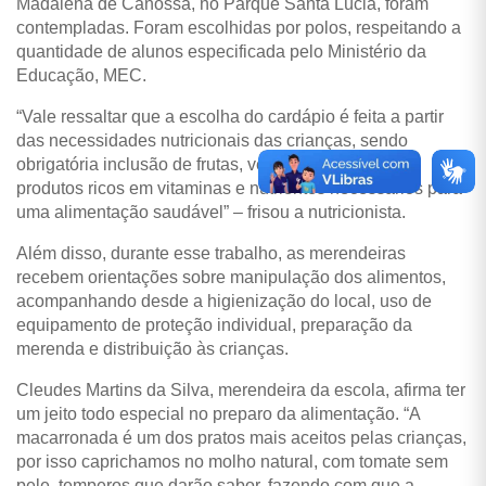
Madalena de Canossa, no Parque Santa Lúcia, foram
contempladas. Foram escolhidas por polos, respeitando a
quantidade de alunos especificada pelo Ministério da
Educação, MEC.
“Vale ressaltar que a escolha do cardápio é feita a partir
das necessidades nutricionais das crianças, sendo
obrigatória inclusão de frutas, verduras e legumes,
produtos ricos em vitaminas e nutrientes necessários para
uma alimentação saudável” – frisou a nutricionista.
Além disso, durante esse trabalho, as merendeiras
recebem orientações sobre manipulação dos alimentos,
acompanhando desde a higienização do local, uso de
equipamento de proteção individual, preparação da
merenda e distribuição às crianças.
Cleudes Martins da Silva, merendeira da escola, afirma ter
um jeito todo especial no preparo da alimentação. “A
macarronada é um dos pratos mais aceitos pelas crianças,
por isso caprichamos no molho natural, com tomate sem
pele, temperos que darão sabor, fazendo com que a