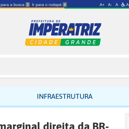
r para a busca
3
Ir para o rodapé
4
A+
A-
A
A
INFRAESTRUTURA
arginal direita da BR-