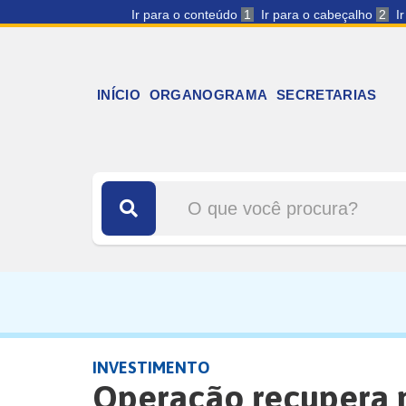
Ir para o conteúdo
1
Ir para o cabeçalho
2
I
INÍCIO
ORGANOGRAMA
SECRETARIAS
INVESTIMENTO
Operação recupera m