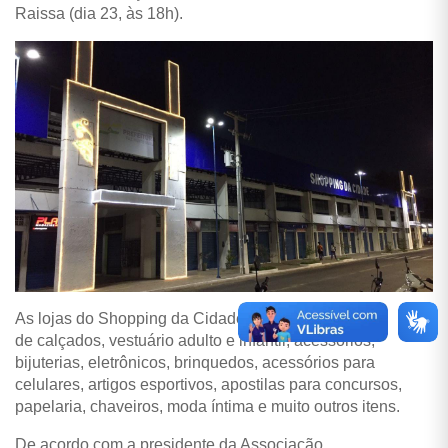
Raissa (dia 23, às 18h).
As lojas do Shopping da Cidade atuam na venda
de
calçados, vestuário adulto e infantil, acessórios,
bijuterias, eletrônicos, brinquedos, acessórios para
celulares, artigos esportivos, apostilas para concursos,
papelaria, chaveiros, moda íntima e muito outros itens.
De acordo com a presidente da Associação