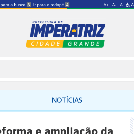
r para a busca
3
Ir para o rodapé
4
A+
A-
A
A
NOTÍCIAS
reforma e ampliação da