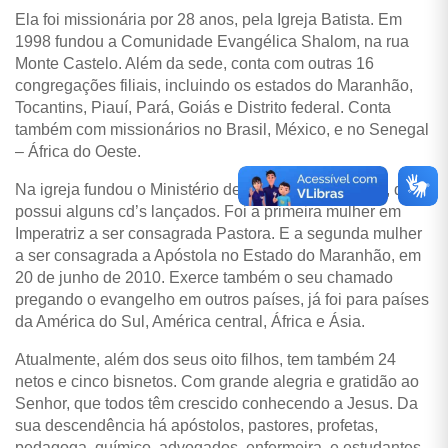
Ela foi missionária por 28 anos, pela Igreja Batista. Em
1998 fundou a Comunidade Evangélica Shalom, na rua
Monte Castelo.
Além da sede, conta com outras 16
congregações filiais, incluindo os estados do Maranhão,
Tocantins, Piauí, Pará, Goiás e Distrito federal. Conta
também com missionários no Brasil, México, e no Senegal
– África do Oeste.
Na igreja fundou o Ministério de louvor “Fogo Santo”, que
possui alguns cd’s lançados. Foi a primeira mulher em
Imperatriz a ser consagrada Pastora. E a segunda mulher
a ser consagrada a Apóstola no Estado do Maranhão, em
20 de junho de 2010. Exerce também o seu chamado
pregando o evangelho em outros países, já foi para países
da América do Sul, América central, África e Ásia.
Atualmente, além dos seus oito filhos, tem também 24
netos e cinco bisnetos. Com grande alegria e gratidão ao
Senhor, que todos têm crescido conhecendo a Jesus. Da
sua descendência há apóstolos, pastores, profetas,
pedagoga, químico, advogados, enfermeira, e estudantes