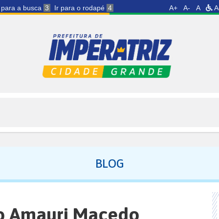
r para a busca
3
Ir para o rodapé
4
A+
A-
A
A
BLOG
o Amauri Macedo