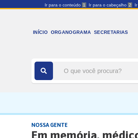
Ir para o conteúdo
1
Ir para o cabeçalho
2
I
INÍCIO
ORGANOGRAMA
SECRETARIAS
NOSSA GENTE
Em memória, médic