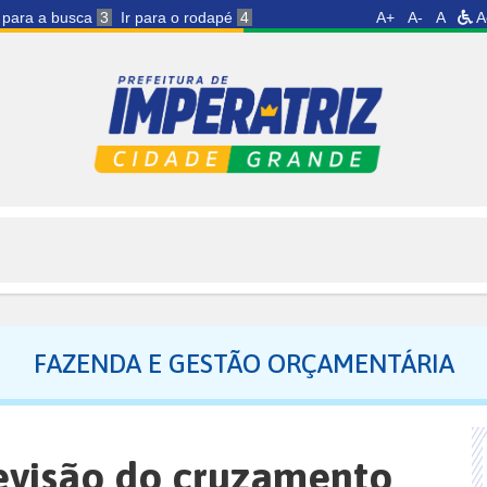
r para a busca
3
Ir para o rodapé
4
A+
A-
A
A
FAZENDA E GESTÃO ORÇAMENTÁRIA
revisão do cruzamento