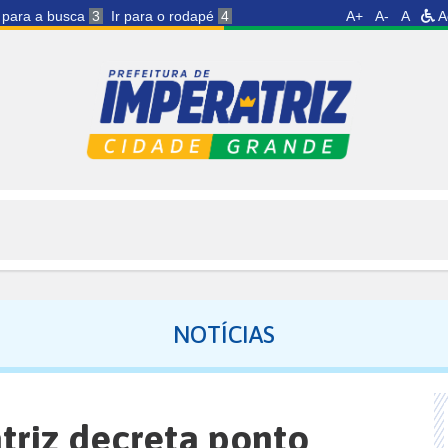
r para a busca
3
Ir para o rodapé
4
A+
A-
A
A
NOTÍCIAS
triz decreta ponto