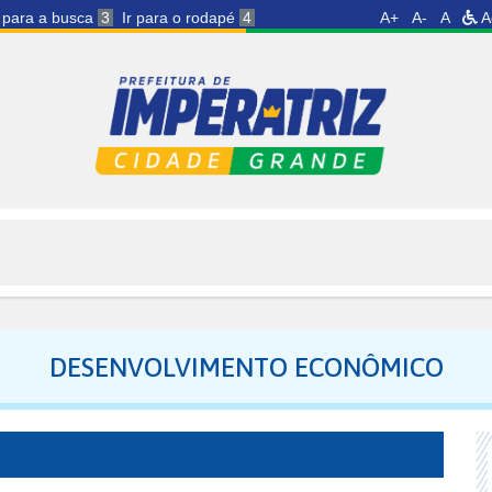
r para a busca
3
Ir para o rodapé
4
A+
A-
A
A
DESENVOLVIMENTO ECONÔMICO