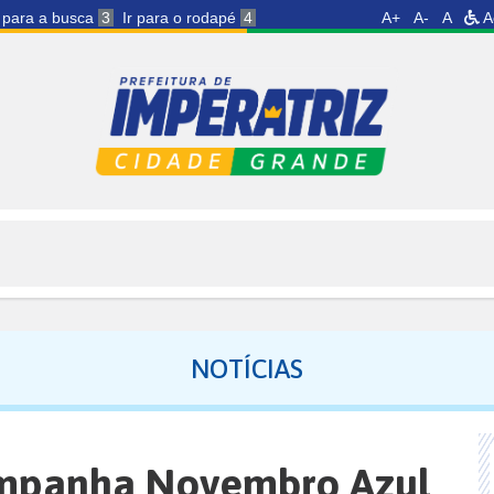
r para a busca
3
Ir para o rodapé
4
A+
A-
A
A
NOTÍCIAS
ampanha Novembro Azul