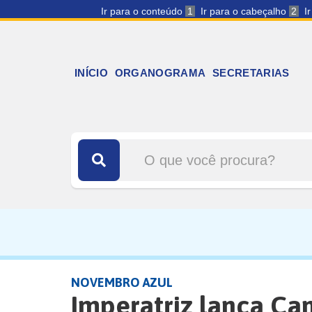
Ir para o conteúdo
1
Ir para o cabeçalho
2
I
INÍCIO
ORGANOGRAMA
SECRETARIAS
NOVEMBRO AZUL
Imperatriz lança C