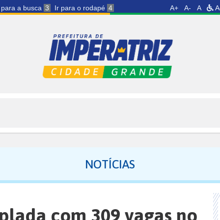
r para a busca
3
Ir para o rodapé
4
A+
A-
A
A
NOTÍCIAS
mplada com 309 vagas no