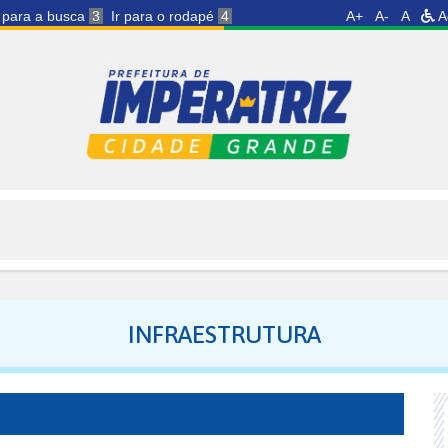
r para a busca
3
Ir para o rodapé
4
A+
A-
A
A
INFRAESTRUTURA