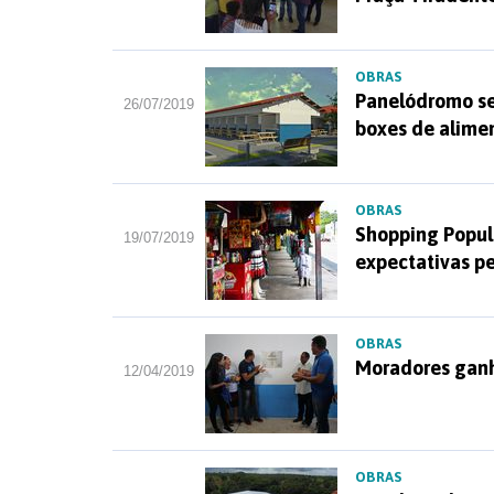
OBRAS
Panelódromo ser
26/07/2019
boxes de alime
OBRAS
Shopping Popul
19/07/2019
expectativas p
OBRAS
Moradores ganh
12/04/2019
OBRAS