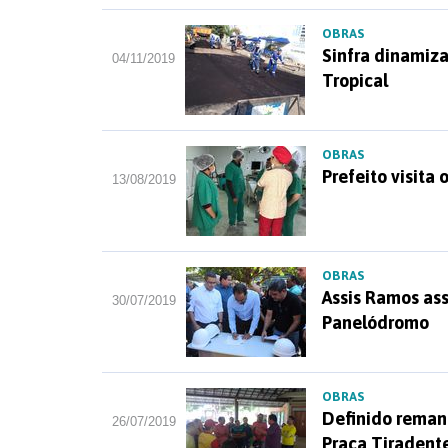
OBRAS
Sinfra dinamiza
04/11/2019
Tropical
OBRAS
Prefeito visita
13/08/2019
OBRAS
Assis Ramos ass
30/07/2019
Panelódromo
OBRAS
Definido rema
26/07/2019
Praça Tiradente