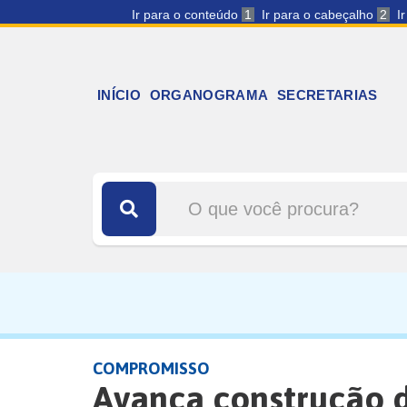
Ir para o conteúdo
1
Ir para o cabeçalho
2
I
INÍCIO
ORGANOGRAMA
SECRETARIAS
COMPROMISSO
Avança construção d