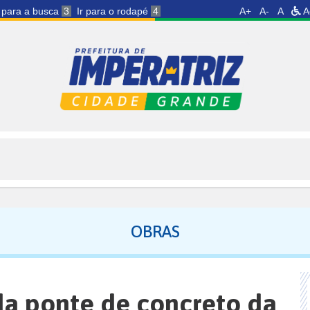
r para a busca
3
Ir para o rodapé
4
A+
A-
A
A
OBRAS
a ponte de concreto da