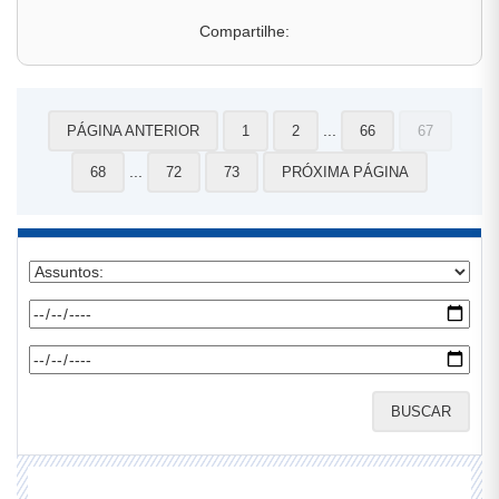
Compartilhe:
...
PÁGINA ANTERIOR
1
2
66
67
...
68
72
73
PRÓXIMA PÁGINA
BUSCAR