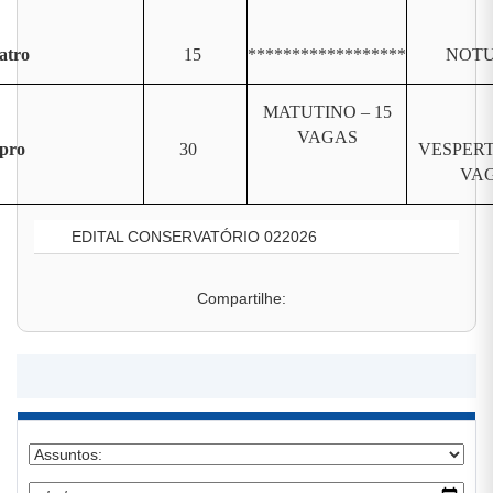
atro
15
******************
NOT
MATUTINO – 15
VAGAS
pro
30
VESPERT
VA
EDITAL CONSERVATÓRIO 022026
Compartilhe: