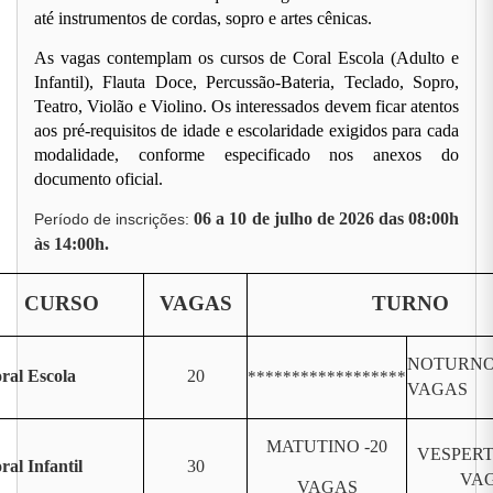
até instrumentos de cordas, sopro e artes cênicas.
As vagas contemplam os cursos de Coral Escola (Adulto e
Infantil), Flauta Doce, Percussão-Bateria, Teclado, Sopro,
Teatro, Violão e Violino. Os interessados devem ficar atentos
aos pré-requisitos de idade e escolaridade exigidos para cada
modalidade, conforme especificado nos anexos do
documento oficial.
06 a 10 de julho de 2026 das 08:00h
Período de inscrições:
às 14:00h.
CURSO
VAGAS
TURNO
NOTURNO 
ral Escola
20
******************
VAGAS
MATUTINO -20
VESPERT
ral Infantil
30
VA
VAGAS