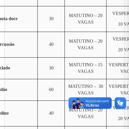
VESPER
MATUTINO – 20
auta doce
30
VAGAS
10 V
VESPER
MATUTINO – 20
rcussão
40
VAGAS
20 V
MATUTINO – 15
VESPERT
clado
30
VAGAS
VA
MATUTINO – 30
VESPERT
olão
60
VAGAS
VA
VESPER
MATUTINO – 20
olino
40
VAGAS
20 V