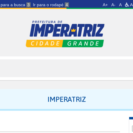
r para a busca
3
Ir para o rodapé
4
A+
A-
A
A
IMPERATRIZ