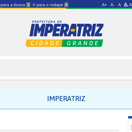
r para a busca
3
Ir para o rodapé
4
A+
A-
A
A
IMPERATRIZ