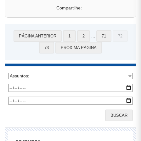
Compartilhe:
...
PÁGINA ANTERIOR
1
2
71
72
73
PRÓXIMA PÁGINA
BUSCAR