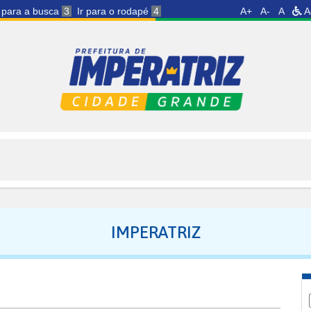
r para a busca
3
Ir para o rodapé
4
A+
A-
A
A
IMPERATRIZ