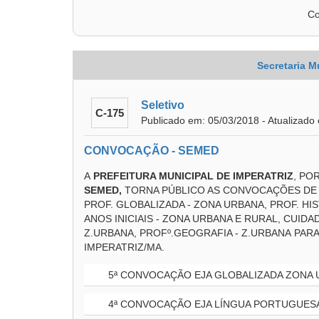
Co
Secretaria M
Seletivo
C-175
Publicado em: 05/03/2018 - Atualizado
CONVOCAÇÃO - SEMED
A
PREFEITURA MUNICIPAL DE IMPERATRIZ
, PO
SEMED
,
TORNA PÚBLICO AS CONVOCAÇÕES DE E
PROF. GLOBALIZADA - ZONA URBANA, PROF. HI
ANOS INICIAIS - ZONA URBANA E RURAL, CUID
Z.URBANA, PROFº.GEOGRAFIA - Z.URBANA PAR
IMPERATRIZ/MA.
5ª CONVOCAÇÃO EJA GLOBALIZADA ZONA U
4ª CONVOCAÇÃO EJA LÍNGUA PORTUGUESA-