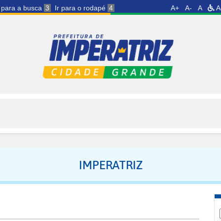
r para a busca
3
Ir para o rodapé
4
A+
A-
A
A
IMPERATRIZ