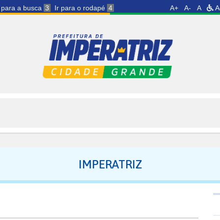
r para a busca
3
Ir para o rodapé
4
A+
A-
A
A
IMPERATRIZ