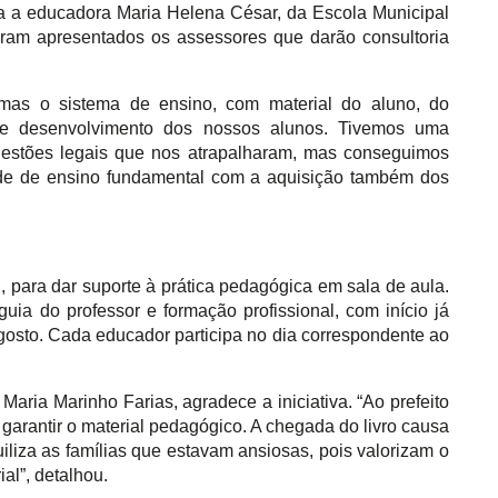
ara a educadora Maria Helena César, da Escola Municipal
oram apresentados os assessores que darão consultoria
 mas o sistema de ensino, com material do aluno, do
de desenvolvimento dos nossos alunos. Tivemos uma
uestões legais que nos atrapalharam, mas conseguimos
ede de ensino fundamental com a aquisição também dos
, para dar suporte à prática pedagógica em sala de aula.
uia do professor e formação profissional, com início já
 agosto. Cada educador participa no dia correspondente ao
aria Marinho Farias, agradece a iniciativa. “Ao prefeito
 garantir o material pedagógico. A chegada do livro causa
iliza as famílias que estavam ansiosas, pois valorizam o
ial”, detalhou.