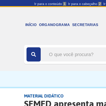
Ir para o conteúdo
1
Ir para o cabeçalho
2
I
INÍCIO
ORGANOGRAMA
SECRETARIAS
MATERIAL DIDÁTICO
SEMED apresenta mat