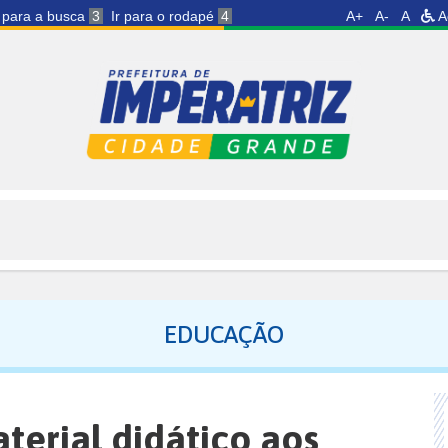
r para a busca
3
Ir para o rodapé
4
A+
A-
A
A
EDUCAÇÃO
erial didático aos