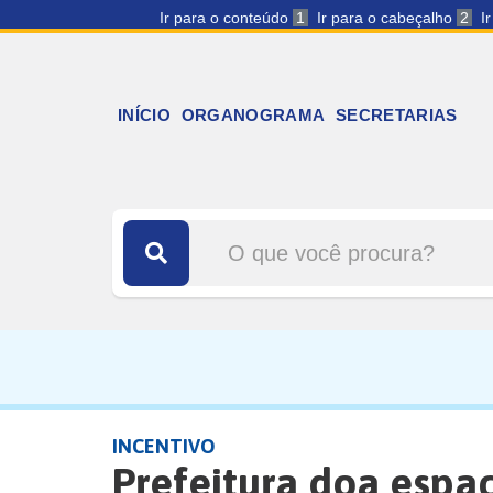
Ir para o conteúdo
1
Ir para o cabeçalho
2
I
INÍCIO
ORGANOGRAMA
SECRETARIAS
INCENTIVO
Prefeitura doa espa