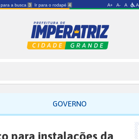
r para a busca
3
Ir para o rodapé
4
A+
A-
A
A
GOVERNO
ço para instalações da