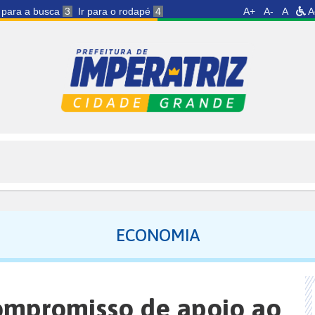
r para a busca
3
Ir para o rodapé
4
A+
A-
A
A
ECONOMIA
compromisso de apoio ao