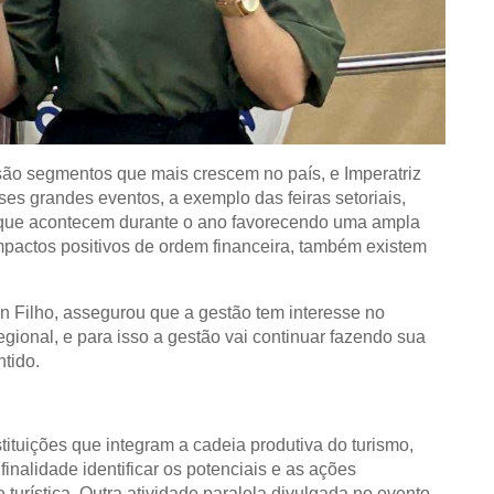
são segmentos que mais crescem no país, e Imperatriz
es grandes eventos, a exemplo das feiras setoriais,
is que acontecem durante o ano favorecendo uma ampla
impactos positivos de ordem financeira, também existem
 Filho, assegurou que a gestão tem interesse no
regional, e para isso a gestão vai continuar fazendo sua
ntido.
tituições que integram a cadeia produtiva do turismo,
inalidade identificar os potenciais e as ações
turística. Outra atividade paralela divulgada no evento