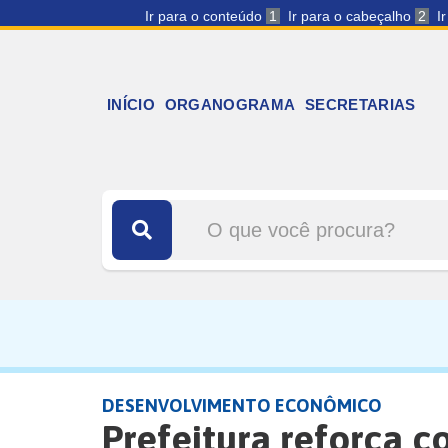
Ir para o conteúdo
1
Ir para o cabeçalho
2
I
INÍCIO
ORGANOGRAMA
SECRETARIAS
DESENVOLVIMENTO ECONÔMICO
Prefeitura reforça 