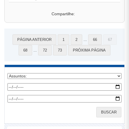
Compartilhe:
...
PÁGINA ANTERIOR
1
2
66
67
...
68
72
73
PRÓXIMA PÁGINA
BUSCAR