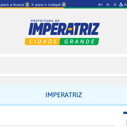
r para a busca
3
Ir para o rodapé
4
A+
A-
A
A
IMPERATRIZ