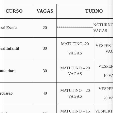
CURSO
VAGAS
TURNO
NOTURNO 
ral Escola
20
******************
VAGAS
MATUTINO -20
VESPERT
ral Infantil
30
VA
VAGAS
VESPER
MATUTINO – 20
auta doce
30
VAGAS
10 V
VESPER
MATUTINO – 20
rcussão
40
VAGAS
20 V
MATUTINO – 15
VESPERT