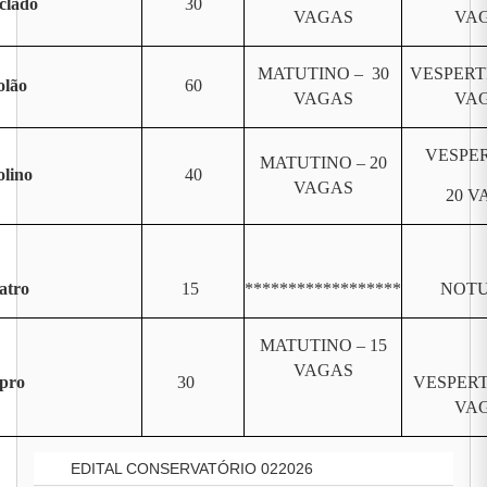
clado
30
VAGAS
VA
MATUTINO – 30
VESPERT
olão
60
VAGAS
VA
VESPER
MATUTINO – 20
olino
40
VAGAS
20 V
atro
15
******************
NOT
MATUTINO – 15
VAGAS
pro
30
VESPERT
VA
EDITAL CONSERVATÓRIO 022026