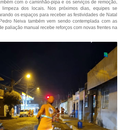
também com o caminhão-pipa e os serviços de remoção,
 limpeza dos locais. Nos próximos dias, equipes se
arando os espaços para receber as festividades de Natal
 Pedro Neiva também vem sendo contemplada com as
de paliação manual recebe
reforços com novas frentes na