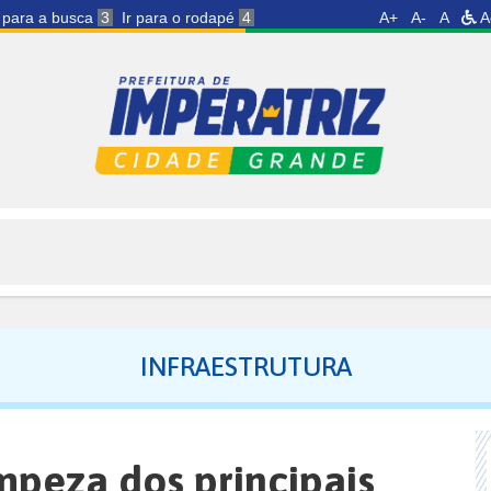
r para a busca
3
Ir para o rodapé
4
A+
A-
A
A
INFRAESTRUTURA
mpeza dos principais