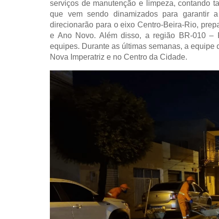
serviços de manutenção e limpeza, contando 
que vem sendo dinamizados para garantir a
direcionarão para o eixo Centro-Beira-Rio, prep
e Ano Novo. Além disso, a região BR-010 –
equipes. Durante as últimas semanas, a equipe 
Nova Imperatriz e no Centro da Cidade.