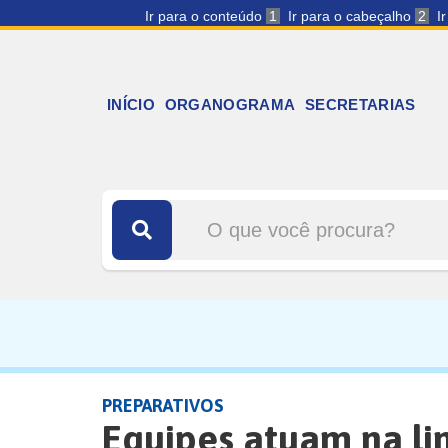
Ir para o conteúdo
1
Ir para o cabeçalho
2
I
INÍCIO
ORGANOGRAMA
SECRETARIAS
PREPARATIVOS
Equipes atuam na li