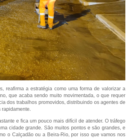
s, reafirma a estratégia como uma forma de valorizar a
e ano, que acaba sendo muito movimentada, o que requer
ncia dos trabalhos promovidos, distribuindo os agentes de
s rapidamente.
nte e fica um pouco mais difícil de atender. O tráfego
uma cidade grande. São muitos pontos e são grandes, e
omo o Calçadão ou a Beira-Rio, por isso que vamos nos