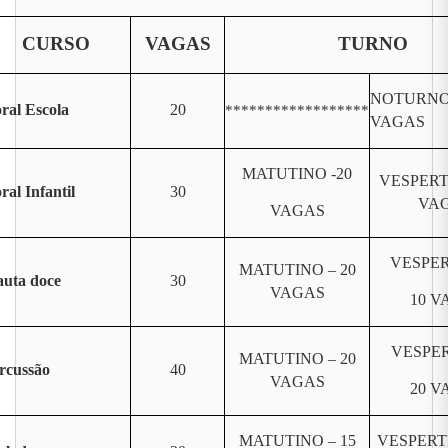
CURSO
VAGAS
TURNO
NOTURNO 
ral Escola
20
******************
VAGAS
MATUTINO -20
VESPERT
ral Infantil
30
VA
VAGAS
VESPER
MATUTINO – 20
auta doce
30
VAGAS
10 V
VESPER
MATUTINO – 20
rcussão
40
VAGAS
20 V
MATUTINO – 15
VESPERT