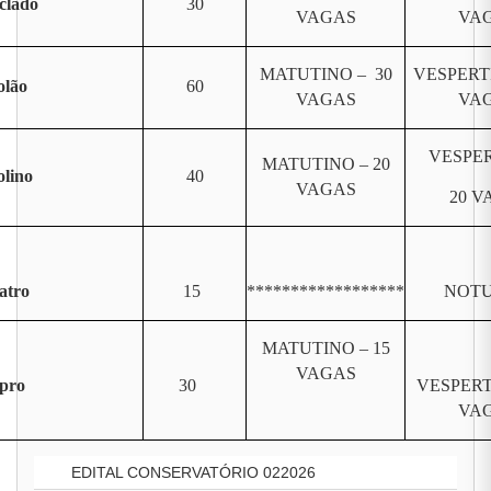
clado
30
VAGAS
VA
MATUTINO – 30
VESPERT
olão
60
VAGAS
VA
VESPER
MATUTINO – 20
olino
40
VAGAS
20 V
atro
15
******************
NOT
MATUTINO – 15
VAGAS
pro
30
VESPERT
VA
EDITAL CONSERVATÓRIO 022026