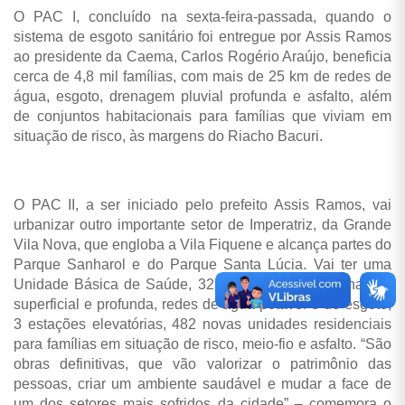
O PAC I, concluído na sexta-feira-passada, quando o
sistema de esgoto sanitário foi entregue por Assis Ramos
ao presidente da Caema, Carlos Rogério Araújo, beneficia
cerca de 4,8 mil famílias, com mais de 25 km de redes de
água, esgoto, drenagem pluvial profunda e asfalto, além
de conjuntos habitacionais para famílias que viviam em
situação de risco, às margens do Riacho Bacuri.
O PAC II, a ser iniciado pelo prefeito Assis Ramos, vai
urbanizar outro importante setor de Imperatriz, da Grande
Vila Nova, que engloba a Vila Fiquene e alcança partes do
Parque Sanharol e do Parque Santa Lúcia. Vai ter uma
Unidade Básica de Saúde, 32km de ruas com drenagem
superficial e profunda, redes de água potável e de esgoto,
3 estações elevatórias, 482 novas unidades residenciais
para famílias em situação de risco, meio-fio e asfalto. “São
obras definitivas, que vão valorizar o patrimônio das
pessoas, criar um ambiente saudável e mudar a face de
um dos setores mais sofridos da cidade” – comemora o