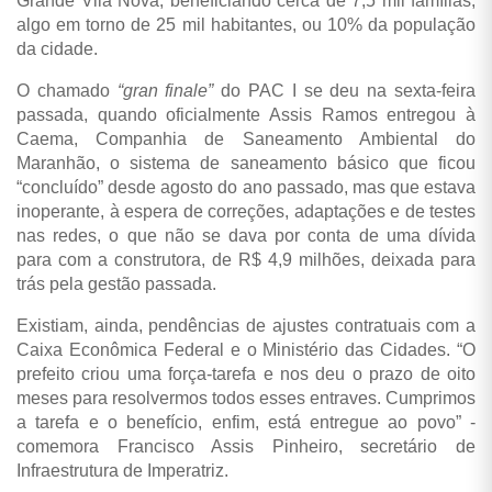
Grande Vila Nova, beneficiando cerca de 7,5 mil famílias,
algo em torno de 25 mil habitantes, ou 10% da população
da cidade.
O chamado
“
gran finale
”
do PAC I se deu na sexta-feira
passada, quando oficialmente Assis Ramos entregou à
Caema, Companhia de Saneamento Ambiental do
Maranhão, o sistema de saneamento básico que ficou
“concluído” desde agosto do ano passado, mas que estava
inoperante, à espera de correções, adaptações e de testes
nas redes, o que não se dava por conta de uma dívida
para com a construtora, de R$ 4,9 milhões, deixada para
trás pela gestão passada.
Existiam, ainda, pendências de ajustes contratuais com a
Caixa Econômica Federal e o Ministério das Cidades. “O
prefeito criou uma força-tarefa e nos deu o prazo de oito
meses para resolvermos todos esses entraves. Cumprimos
a tarefa e o benefício, enfim, está entregue ao povo” -
comemora Francisco Assis Pinheiro, secretário de
Infraestrutura de Imperatriz.