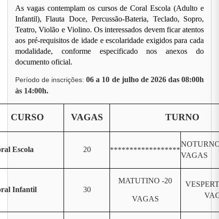
As vagas contemplam os cursos de Coral Escola (Adulto e
Infantil), Flauta Doce, Percussão-Bateria, Teclado, Sopro,
Teatro, Violão e Violino. Os interessados devem ficar atentos
aos pré-requisitos de idade e escolaridade exigidos para cada
modalidade, conforme especificado nos anexos do
documento oficial.
06 a 10 de julho de 2026 das 08:00h
Período de inscrições:
às 14:00h.
CURSO
VAGAS
TURNO
NOTURNO 
ral Escola
20
******************
VAGAS
MATUTINO -20
VESPERT
ral Infantil
30
VA
VAGAS