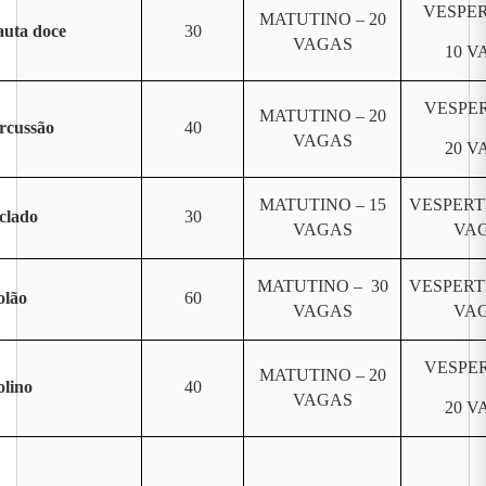
VESPER
MATUTINO – 20
auta doce
30
VAGAS
10 V
VESPER
MATUTINO – 20
rcussão
40
VAGAS
20 V
MATUTINO – 15
VESPERT
clado
30
VAGAS
VA
MATUTINO – 30
VESPERT
olão
60
VAGAS
VA
VESPER
MATUTINO – 20
olino
40
VAGAS
20 V