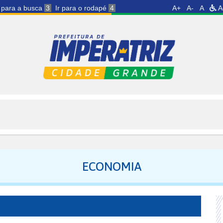
r para a busca
3
Ir para o rodapé
4
A+
A-
A
A
ECONOMIA