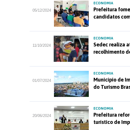
ECONOMIA
Prefeitura fom
05/12/2024
candidatos co
ECONOMIA
Sedec realiza 
11/10/2024
recolhimento de
ECONOMIA
Município de Im
01/07/2024
do Turismo Bras
ECONOMIA
Prefeitura ref
20/06/2024
turístico de Im