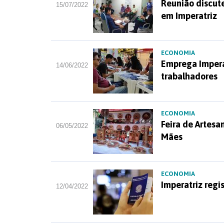
Reunião discute
15/07/2022
em Imperatriz
ECONOMIA
Emprega Impera
14/06/2022
trabalhadores
ECONOMIA
Feira de Artes
06/05/2022
Mães
ECONOMIA
Imperatriz reg
12/04/2022