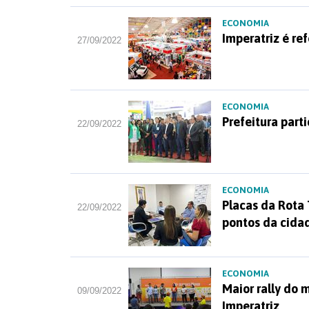
ECONOMIA
Imperatriz é re
27/09/2022
ECONOMIA
Prefeitura part
22/09/2022
ECONOMIA
Placas da Rota 
22/09/2022
pontos da cida
ECONOMIA
Maior rally do
09/09/2022
Imperatriz