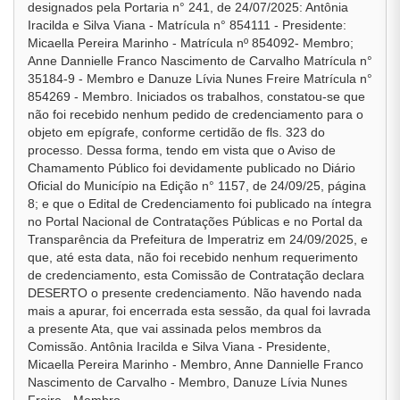
designados pela Portaria n° 241, de 24/07/2025: Antônia
Iracilda e Silva Viana - Matrícula n° 854111 - Presidente:
Micaella Pereira Marinho - Matrícula nº 854092- Membro;
Anne Dannielle Franco Nascimento de Carvalho Matrícula n°
35184-9 - Membro e Danuze Lívia Nunes Freire Matrícula n°
854269 - Membro. Iniciados os trabalhos, constatou-se que
não foi recebido nenhum pedido de credenciamento para o
objeto em epígrafe, conforme certidão de fls. 323 do
processo. Dessa forma, tendo em vista que o Aviso de
Chamamento Público foi devidamente publicado no Diário
Oficial do Município na Edição n° 1157, de 24/09/25, página
8; e que o Edital de Credenciamento foi publicado na íntegra
no Portal Nacional de Contratações Públicas e no Portal da
Transparência da Prefeitura de Imperatriz em 24/09/2025, e
que, até esta data, não foi recebido nenhum requerimento
de credenciamento, esta Comissão de Contratação declara
DESERTO o presente credenciamento. Não havendo nada
mais a apurar, foi encerrada esta sessão, da qual foi lavrada
a presente Ata, que vai assinada pelos membros da
Comissão. Antônia Iracilda e Silva Viana - Presidente,
Micaella Pereira Marinho - Membro, Anne Dannielle Franco
Nascimento de Carvalho - Membro, Danuze Lívia Nunes