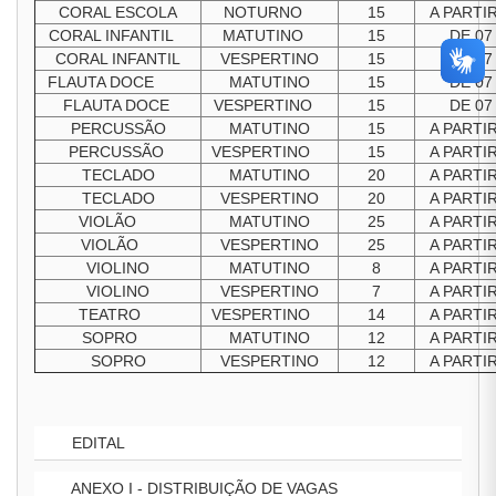
CORAL ESCOLA
NOTURNO
15
A PARTI
CORAL INFANTIL
MATUTINO
15
DE 07
CORAL INFANTIL
VESPERTINO
15
DE 07
FLAUTA DOCE
MATUTINO
15
DE 07
FLAUTA DOCE
VESPERTINO
15
DE 07
PERCUSSÃO
MATUTINO
15
A PARTI
PERCUSSÃO
VESPERTINO
15
A PARTI
TECLADO
MATUTINO
20
A PARTI
TECLADO
VESPERTINO
20
A PARTI
VIOLÃO
MATUTINO
25
A PARTI
VIOLÃO
VESPERTINO
25
A PARTI
VIOLINO
MATUTINO
8
A PARTI
VIOLINO
VESPERTINO
7
A PARTI
TEATRO
VESPERTINO
14
A PARTI
SOPRO
MATUTINO
12
A PARTI
SOPRO
VESPERTINO
12
A PARTI
EDITAL
ANEXO I - DISTRIBUIÇÃO DE VAGAS