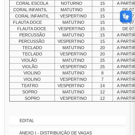
CORAL ESCOLA
NOTURNO
15
A PARTI
CORAL INFANTIL
MATUTINO
15
DE 07
CORAL INFANTIL
VESPERTINO
15
DE 07
FLAUTA DOCE
MATUTINO
15
DE 07
FLAUTA DOCE
VESPERTINO
15
DE 07
PERCUSSÃO
MATUTINO
15
A PARTI
PERCUSSÃO
VESPERTINO
15
A PARTI
TECLADO
MATUTINO
20
A PARTI
TECLADO
VESPERTINO
20
A PARTI
VIOLÃO
MATUTINO
25
A PARTI
VIOLÃO
VESPERTINO
25
A PARTI
VIOLINO
MATUTINO
8
A PARTI
VIOLINO
VESPERTINO
7
A PARTI
TEATRO
VESPERTINO
14
A PARTI
SOPRO
MATUTINO
12
A PARTI
SOPRO
VESPERTINO
12
A PARTI
EDITAL
ANEXO I - DISTRIBUIÇÃO DE VAGAS