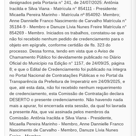
designados pela Portaria n° 241, de 24/07/2025: Antônia
Iracilda e Silva Viana - Matrícula n° 854111 - Presidente:
Micaella Pereira Marinho - Matrícula nº 854092- Membro;
Anne Dannielle Franco Nascimento de Carvalho Matrícula n°
35184-9 - Membro e Danuze Lívia Nunes Freire Matrícula n°
854269 - Membro. Iniciados os trabalhos, constatou-se que
não foi recebido nenhum pedido de credenciamento para o
objeto em epígrafe, conforme certidão de fls. 323 do
processo. Dessa forma, tendo em vista que o Aviso de
Chamamento Público foi devidamente publicado no Diário
Oficial do Município na Edição n° 1157, de 24/09/25, página
8; e que o Edital de Credenciamento foi publicado na íntegra
no Portal Nacional de Contratações Públicas e no Portal da
Transparência da Prefeitura de Imperatriz em 24/09/2025, e
que, até esta data, não foi recebido nenhum requerimento
de credenciamento, esta Comissão de Contratação declara
DESERTO o presente credenciamento. Não havendo nada
mais a apurar, foi encerrada esta sessão, da qual foi lavrada
a presente Ata, que vai assinada pelos membros da
Comissão. Antônia Iracilda e Silva Viana - Presidente,
Micaella Pereira Marinho - Membro, Anne Dannielle Franco
Nascimento de Carvalho - Membro, Danuze Lívia Nunes